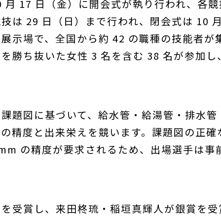
年 10 月 17 日（金）に開会式が執り行われ、各競
は 29 日（日）まで行われ、閉会式は 10 月
展示場で、全国から約 42 の職種の技能者
勝ち抜いた女性 3 名を含む 38 名が参加し
た課題図に基づいて、給水管・給湯管・排水管
その精度と出来栄えを競います。課題図の正確
mm の精度が要求されるため、出場選手は事
。
賞を受賞し、来田柊琉・稲垣真輝人が銀賞を受