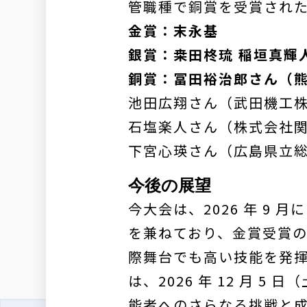
管職種で銅賞を受賞され
金賞：末永基
銀賞：桒田柊琉 稲垣真輝
銅賞：冨田裕治郎さん（熊
池田広翔さん（武田機工
石塩楽人さん（株式会社
下宮心瑛さん（広島県立
今後の展望
今大会は、2026 年 9
を兼ねており、金賞受賞
際舞台でも高い技能を発揮
は、2026 年 12 月
能者へのさらなる挑戦と